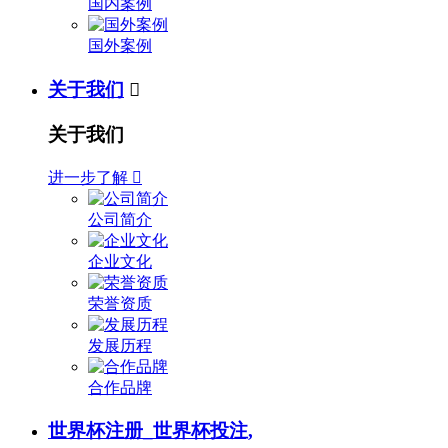
国内案例
国外案例
关于我们

关于我们
进一步了解

公司简介
企业文化
荣誉资质
发展历程
合作品牌
世界杯注册_世界杯投注,